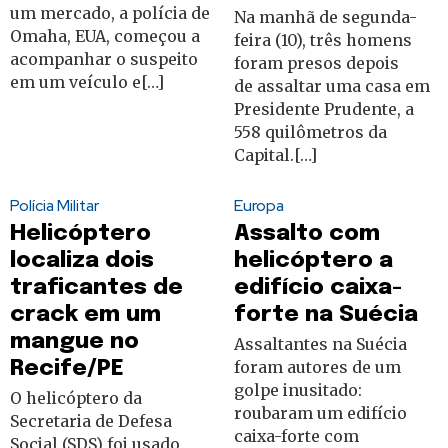
um mercado, a polícia de
Na manhã de segunda-
Omaha, EUA, começou a
feira (10), três homens
acompanhar o suspeito
foram presos depois
em um veículo e[…]
de assaltar uma casa em
Presidente Prudente, a
558 quilômetros da
Capital.[…]
Polícia Militar
Europa
Helicóptero
Assalto com
localiza dois
helicóptero a
traficantes de
edifício caixa-
crack em um
forte na Suécia
mangue no
Assaltantes na Suécia
Recife/PE
foram autores de um
golpe inusitado:
O helicóptero da
roubaram um edifício
Secretaria de Defesa
caixa-forte com
Social (SDS) foi usado