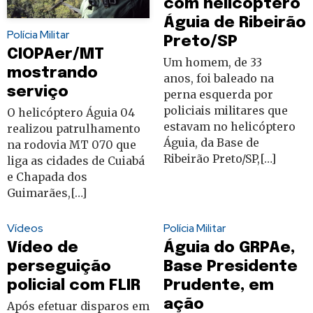
com helicóptero
Águia de Ribeirão
Polícia Militar
Preto/SP
CIOPAer/MT
Um homem, de 33
mostrando
anos, foi baleado na
serviço
perna esquerda por
policiais militares que
O helicóptero Águia 04
estavam no helicóptero
realizou patrulhamento
Águia, da Base de
na rodovia MT 070 que
Ribeirão Preto/SP,[…]
liga as cidades de Cuiabá
e Chapada dos
Guimarães,[…]
Vídeos
Polícia Militar
Vídeo de
Águia do GRPAe,
perseguição
Base Presidente
policial com FLIR
Prudente, em
ação
Após efetuar disparos em