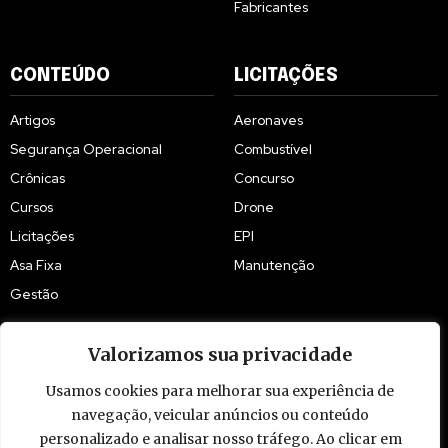
Fabricantes
CONTEÚDO
LICITAÇÕES
Artigos
Aeronaves
Segurança Operacional
Combustível
Crônicas
Concurso
Cursos
Drone
Licitações
EPI
Asa Fixa
Manutenção
Gestão
Valorizamos sua privacidade
Usamos cookies para melhorar sua experiência de
navegação, veicular anúncios ou conteúdo
© 2009 - 2026 Piloto Policial. Todos os direitos reservados. Brasil.
personalizado e analisar nosso tráfego. Ao clicar em