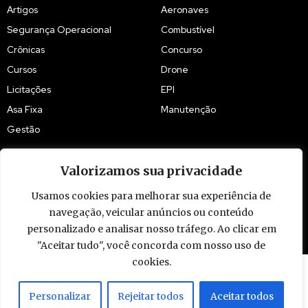
Artigos
Aeronaves
Segurança Operacional
Combustível
Crônicas
Concurso
Cursos
Drone
Licitações
EPI
Asa Fixa
Manutenção
Gestão
Valorizamos sua privacidade
Usamos cookies para melhorar sua experiência de
navegação, veicular anúncios ou conteúdo
© 2009 - 2026 Piloto Policial. Todos os direitos reservados. Brasil.
personalizado e analisar nosso tráfego. Ao clicar em
"Aceitar tudo", você concorda com nosso uso de
cookies.
Personalizar
Rejeitar todos
Aceitar todos