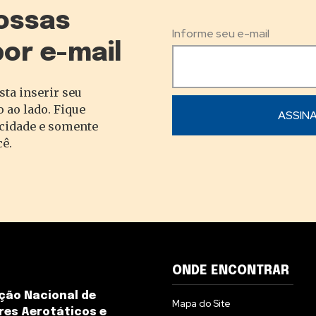
ossas
Informe seu e-mail
por e-mail
sta inserir seu
 ao lado. Fique
acidade e somente
cê.
ONDE ENCONTRAR
ção Nacional de
Mapa do Site
es Aerotáticos e