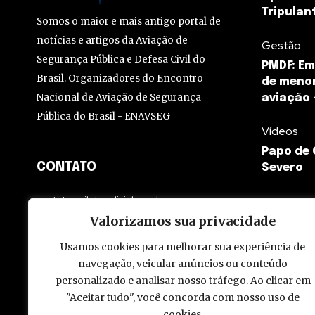
Tripulan
Somos o maior e mais antigo portal de
notícias e artigos da Aviação de
Gestão
Segurança Pública e Defesa Civil do
PMDF: E
Brasil. Organizadores do Encontro
de menor
Nacional de Aviação de Segurança
aviação 
Pública do Brasil - ENAVSEG
Vídeos
Papo de
CONTATO
Severo
contato@pilotopolicial.com.br
Valorizamos sua privacidade
Usamos cookies para melhorar sua experiência de
navegação, veicular anúncios ou conteúdo
personalizado e analisar nosso tráfego. Ao clicar em
© 2009 - 2026 Piloto Policial. Todos os direitos reservados. Brasi
"Aceitar tudo", você concorda com nosso uso de
cookies.