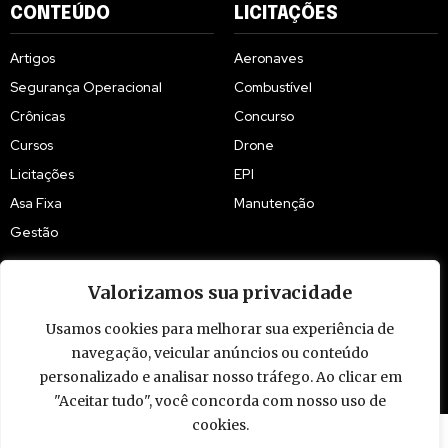
CONTEÚDO
LICITAÇÕES
Artigos
Aeronaves
Segurança Operacional
Combustível
Crônicas
Concurso
Cursos
Drone
Licitações
EPI
Asa Fixa
Manutenção
Gestão
Valorizamos sua privacidade
Usamos cookies para melhorar sua experiência de
navegação, veicular anúncios ou conteúdo
© 2009 - 2026 Piloto Policial. Todos os direitos reservados. Brasil.
personalizado e analisar nosso tráfego. Ao clicar em
"Aceitar tudo", você concorda com nosso uso de
cookies.