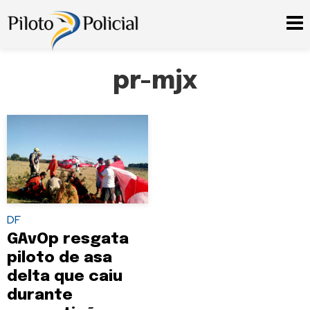
pr-mjx
DF
GAvOp resgata
piloto de asa
delta que caiu
durante