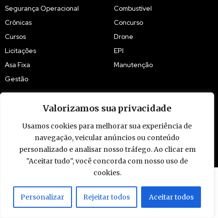
Segurança Operacional
Combustível
Crônicas
Concurso
Cursos
Drone
Licitações
EPI
Asa Fixa
Manutenção
Gestão
Valorizamos sua privacidade
Usamos cookies para melhorar sua experiência de
navegação, veicular anúncios ou conteúdo
© 2009 - 2026 Piloto Policial. Todos os direitos reservados. Brasil.
personalizado e analisar nosso tráfego. Ao clicar em
"Aceitar tudo", você concorda com nosso uso de
cookies.
Personalizar
Rejeitar todos
Aceitar todos