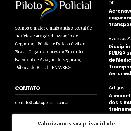
DF
Aeronave
seguran
transpor
Somos o maior e mais antigo portal de
notícias e artigos da Aviação de
Eventos A
Segurança Pública e Defesa Civil do
Discipli
Brasil. Organizadores do Encontro
FMUSP pr
Nacional de Aviação de Segurança
de Medic
Transpor
Pública do Brasil - ENAVSEG
Aeroméd
Artigos
CONTATO
A import
contato@pilotopolicial.com.br
dos simu
treiname
aeroméd
Valorizamos sua privacidade