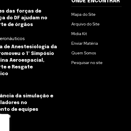
ONDE ENCONTRAR
s das forças de
Mapa do Site
ça do DF ajudam no
Arquivo do Site
te de órgãos
Midia Kit
eronáuticos
Enviar Matéria
na de Anestesiologia da
Quem Somos
omoveu o 1º Simpósio
ina Aeroespacial,
Pesquisar no site
te e Resgate
ico
ância da simulação e
ladores no
nto de equipes
icas