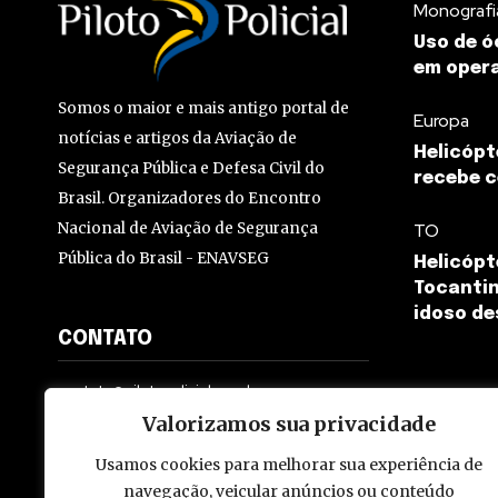
Monografi
Uso de ó
em opera
Somos o maior e mais antigo portal de
Europa
notícias e artigos da Aviação de
Helicópt
Segurança Pública e Defesa Civil do
recebe c
Brasil. Organizadores do Encontro
Nacional de Aviação de Segurança
TO
Pública do Brasil - ENAVSEG
Helicópt
Tocantin
idoso de
CONTATO
contato@pilotopolicial.com.br
Valorizamos sua privacidade
Usamos cookies para melhorar sua experiência de
navegação, veicular anúncios ou conteúdo