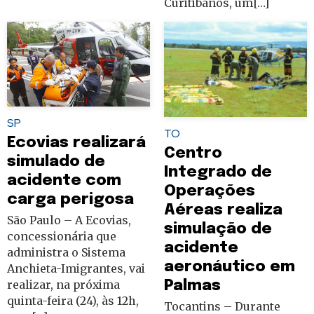
Curitibanos, um[…]
SP
TO
Ecovias realizará
Centro
simulado de
Integrado de
acidente com
Operações
carga perigosa
Aéreas realiza
São Paulo – A Ecovias,
simulação de
concessionária que
acidente
administra o Sistema
aeronáutico em
Anchieta-Imigrantes, vai
Palmas
realizar, na próxima
quinta-feira (24), às 12h,
Tocantins – Durante