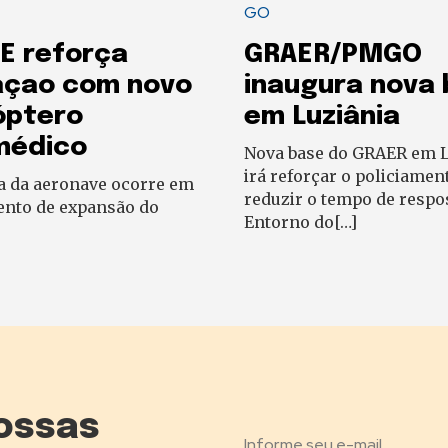
GO
E reforça
GRAER/PMGO
açao com novo
inaugura nova
óptero
em Luziânia
médico
Nova base do GRAER em L
irá reforçar o policiamen
a da aeronave ocorre em
reduzir o tempo de respo
to de expansão do
Entorno do[…]
ossas
Informe seu e-mail