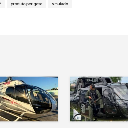
P
produto perigoso
simulado