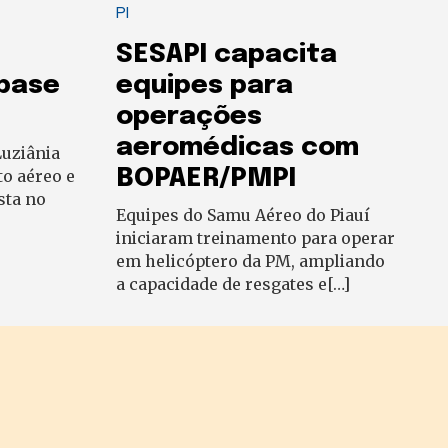
PI
SESAPI capacita
 base
equipes para
operações
aeromédicas com
uziânia
BOPAER/PMPI
to aéreo e
sta no
Equipes do Samu Aéreo do Piauí
iniciaram treinamento para operar
em helicóptero da PM, ampliando
a capacidade de resgates e[…]