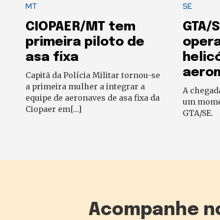
MT
SE
CIOPAER/MT tem
GTA/S
primeira piloto de
oper
asa fixa
helic
aero
Capitã da Polícia Militar tornou-se
a primeira mulher a integrar a
A chegad
equipe de aeronaves de asa fixa da
um momen
Ciopaer em[…]
GTA/SE.
Acompanhe n