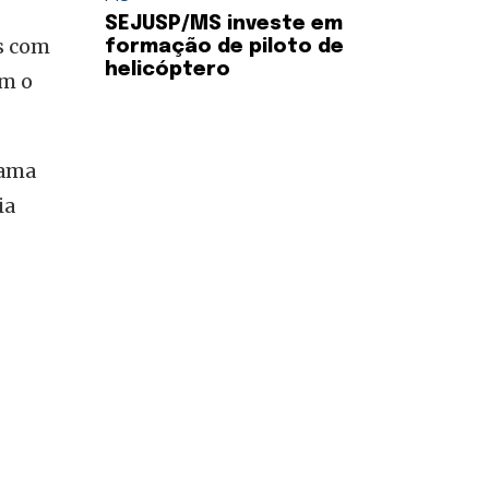
SEJUSP/MS investe em
os com
formação de piloto de
helicóptero
om o
rama
ia