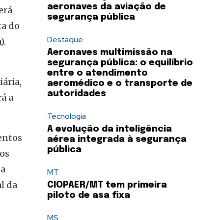
aeronaves da aviação de
erá
segurança pública
ta do
Destaque
).
Aeronaves multimissão na
segurança pública: o equilíbrio
entre o atendimento
ária,
aeromédico e o transporte de
autoridades
rá a
Tecnologia
A evolução da inteligência
entos
aérea integrada à segurança
pública
dos
 a
MT
l da
CIOPAER/MT tem primeira
piloto de asa fixa
MS