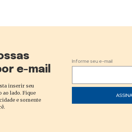
ossas
Informe seu e-mail
por e-mail
sta inserir seu
 ao lado. Fique
acidade e somente
cê.