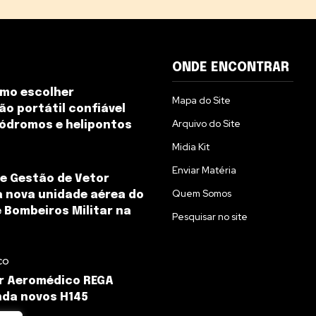
ONDE ENCONTRAR
omo escolher
Mapa do Site
ão portátil confiável
Arquivo do Site
ódromos e helipontos
Midia Kit
Enviar Matéria
e Gestão de Vetor
Quem Somos
a nova unidade aérea do
 Bombeiros Militar na
Pesquisar no site
co
r Aeromédico REGA
da novos H145