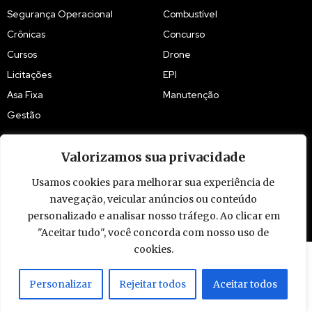
Segurança Operacional
Combustível
Crônicas
Concurso
Cursos
Drone
Licitações
EPI
Asa Fixa
Manutenção
Gestão
Valorizamos sua privacidade
Usamos cookies para melhorar sua experiência de
navegação, veicular anúncios ou conteúdo
© 2009 - 2026 Piloto Policial. Todos os direitos reservados. Brasil.
personalizado e analisar nosso tráfego. Ao clicar em
"Aceitar tudo", você concorda com nosso uso de
cookies.
Personalizar
Rejeitar todos
Aceitar todos