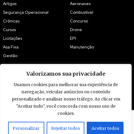
Artigos
Aeronaves
Segurança Operacional
Combustível
Crônicas
Concurso
Cursos
Drone
Licitações
EPI
Asa Fixa
Manutenção
Gestão
Valorizamos sua privacidade
Usamos cookies para melhorar sua experiência de
navegação, veicular anúncios ou conteúdo
© 2009 - 2026 Piloto Policial. Todos os direitos reservados. Brasil.
personalizado e analisar nosso tráfego. Ao clicar em
"Aceitar tudo", você concorda com nosso uso de
cookies.
Personalizar
Rejeitar todos
Aceitar todos