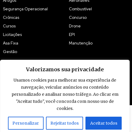
Artigos
Aeronaves
Segurança Operacional
Combustível
Crônicas
Concurso
Cursos
Drone
Licitações
EPI
Asa Fixa
Manutenção
Gestão
Valorizamos sua privacidade
Usamos cookies para melhorar sua experiência de
© 2009 - 2026 Piloto Policial. Todos os direitos reservados. Brasil.
navegação, veicular anúncios ou conteúdo
personalizado e analisar nosso tráfego. Ao clicar em
"Aceitar tudo", você concorda com nosso uso de
cookies.
Personalizar
Rejeitar todos
Aceitar todos