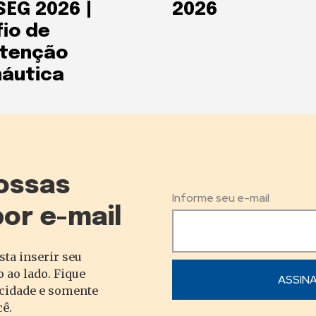
EG 2026 |
2026
io de
tenção
áutica
ossas
Informe seu e-mail
por e-mail
sta inserir seu
 ao lado. Fique
acidade e somente
cê.