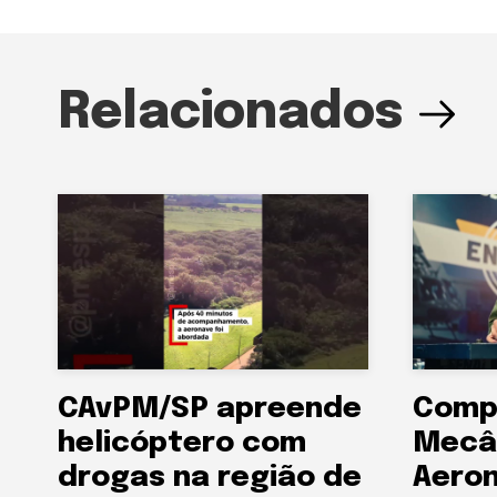
Relacionados
CAvPM/SP apreende
Comp
helicóptero com
Mecâ
drogas na região de
Aeron