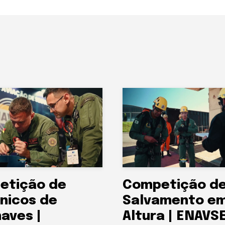
etição de
Competição d
nicos de
Salvamento e
aves |
Altura | ENAVS