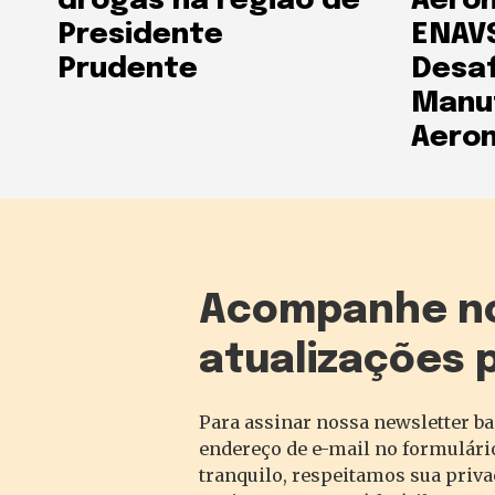
drogas na região de
Aeron
Presidente
ENAVS
Prudente
Desaf
Manu
Aeron
Acompanhe n
atualizações 
Para assinar nossa newsletter ba
endereço de e-mail no formulário
tranquilo, respeitamos sua priv