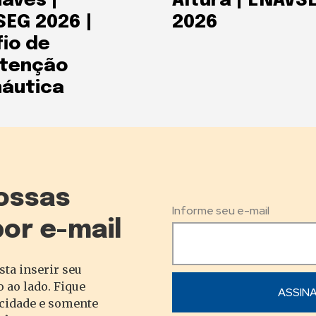
aves |
Altura | ENAVS
EG 2026 |
2026
io de
tenção
áutica
ossas
Informe seu e-mail
por e-mail
sta inserir seu
 ao lado. Fique
acidade e somente