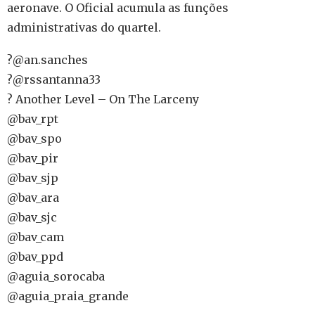
aeronave. O Oficial acumula as funções
administrativas do quartel.
?@an.sanches
?@rssantanna33
? Another Level – On The Larceny
@bav_rpt
@bav_spo
@bav_pir
@bav_sjp
@bav_ara
@bav_sjc
@bav_cam
@bav_ppd
@aguia_sorocaba
@aguia_praia_grande