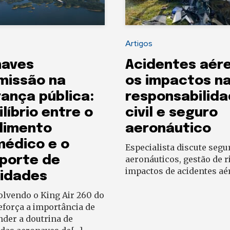
Artigos
naves
Acidentes aér
missão na
os impactos n
ança pública:
responsabilid
ilíbrio entre o
civil e seguro
dimento
aeronáutico
édico e o
Especialista discute segu
porte de
aeronáuticos, gestão de r
impactos de acidentes aé
ridades
olvendo o King Air 260 do
força a importância de
der a doutrina de