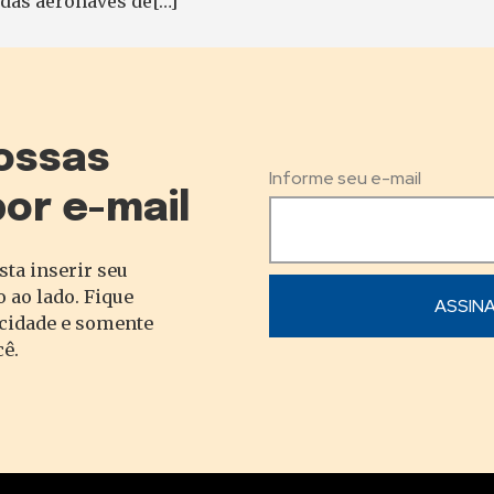
das aeronaves de[…]
ossas
Informe seu e-mail
por e-mail
sta inserir seu
 ao lado. Fique
acidade e somente
cê.