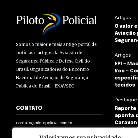
Artigos
O valor 
Aviação 
Seguran
Somos o maior e mais antigo portal de
notícias e artigos da Aviação de
Artigos
Segurança Pública e Defesa Civil do
EPI – Ma
Brasil. Organizadores do Encontro
Voo – C
Nacional de Aviação de Segurança
especifi
tecidos
Pública do Brasil - ENAVSEG
Destaque
CONTATO
Reporte 
aponta 
contato@pilotopolicial.com.br
Caravan 
teria so
Valorizamos sua privacidade