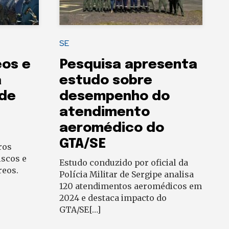
SE
eos e
Pesquisa apresenta
a
estudo sobre
ade
desempenho do
atendimento
aeromédico do
GTA/SE
ros
iscos e
Estudo conduzido por oficial da
reos.
Polícia Militar de Sergipe analisa
120 atendimentos aeromédicos em
2024 e destaca impacto do
GTA/SE[…]