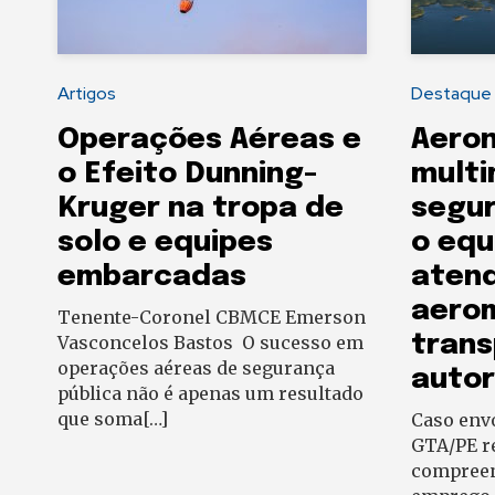
Artigos
Destaque
Operações Aéreas e
Aero
o Efeito Dunning-
multi
Kruger na tropa de
segur
solo e equipes
o equ
embarcadas
aten
aerom
Tenente-Coronel CBMCE Emerson
trans
Vasconcelos Bastos O sucesso em
operações aéreas de segurança
auto
pública não é apenas um resultado
que soma[…]
Caso env
GTA/PE re
compreen