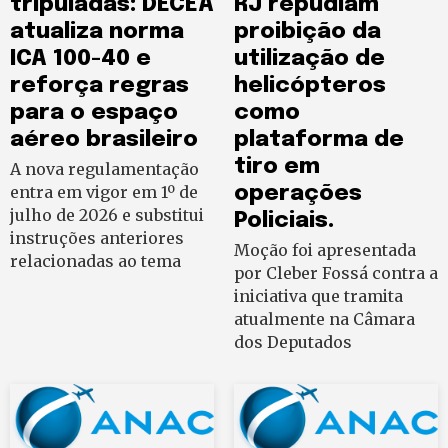
tripuladas: DECEA
RJ repudiam
atualiza norma
proibição da
ICA 100-40 e
utilização de
reforça regras
helicópteros
para o espaço
como
aéreo brasileiro
plataforma de
tiro em
A nova regulamentação
entra em vigor em 1º de
operações
julho de 2026 e substitui
Policiais.
instruções anteriores
Moção foi apresentada
relacionadas ao tema
por Cleber Fossá contra a
iniciativa que tramita
atualmente na Câmara
dos Deputados