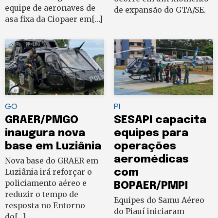
equipe de aeronaves de
de expansão do GTA/SE.
asa fixa da Ciopaer em[…]
GO
PI
GRAER/PMGO
SESAPI capacita
inaugura nova
equipes para
base em Luziânia
operações
aeromédicas
Nova base do GRAER em
Luziânia irá reforçar o
com
policiamento aéreo e
BOPAER/PMPI
reduzir o tempo de
Equipes do Samu Aéreo
resposta no Entorno
do Piauí iniciaram
do[…]