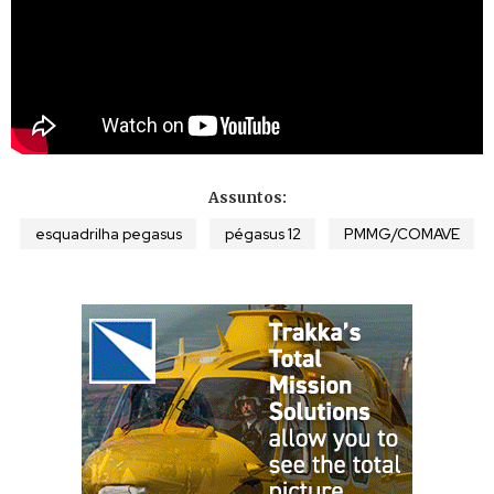
Assuntos:
esquadrilha pegasus
pégasus 12
PMMG/COMAVE