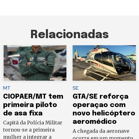
Relacionadas
MT
SE
CIOPAER/MT tem
GTA/SE reforça
primeira piloto
operaçao com
de asa fixa
novo helicóptero
aeromédico
Capitã da Polícia Militar
tornou-se a primeira
A chegada da aeronave
mulher a integrar a
ocorre em um momento