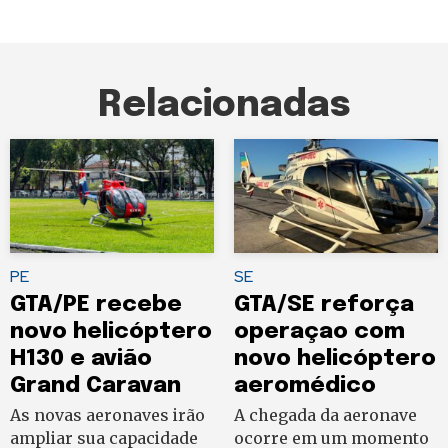
Relacionadas
PE
SE
GTA/PE recebe
GTA/SE reforça
novo helicóptero
operaçao com
H130 e avião
novo helicóptero
Grand Caravan
aeromédico
As novas aeronaves irão
A chegada da aeronave
ampliar sua capacidade
ocorre em um momento