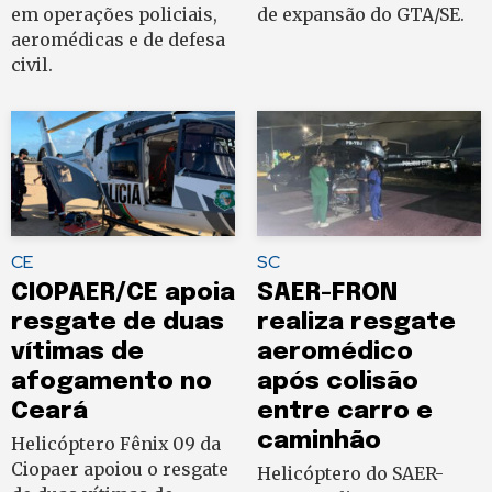
em operações policiais,
de expansão do GTA/SE.
aeromédicas e de defesa
civil.
CE
SC
CIOPAER/CE apoia
SAER-FRON
resgate de duas
realiza resgate
vítimas de
aeromédico
afogamento no
após colisão
Ceará
entre carro e
caminhão
Helicóptero Fênix 09 da
Ciopaer apoiou o resgate
Helicóptero do SAER-