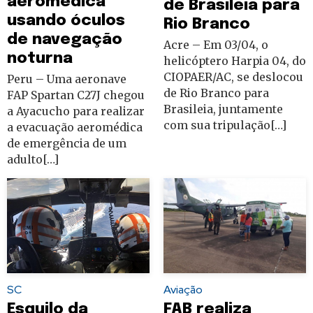
aeromédica
de Brasileia para
usando óculos
Rio Branco
de navegação
Acre – Em 03/04, o
noturna
helicóptero Harpia 04, do
CIOPAER/AC, se deslocou
Peru – Uma aeronave
de Rio Branco para
FAP Spartan C27J chegou
Brasileia, juntamente
a Ayacucho para realizar
com sua tripulação[…]
a evacuação aeromédica
de emergência de um
adulto[…]
SC
Aviação
Esquilo da
FAB realiza