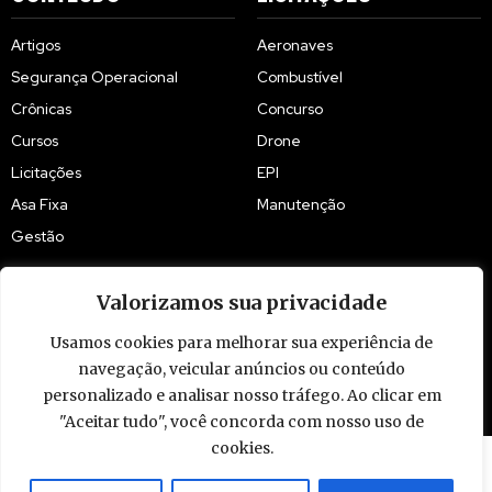
Artigos
Aeronaves
Segurança Operacional
Combustível
Crônicas
Concurso
Cursos
Drone
Licitações
EPI
Asa Fixa
Manutenção
Gestão
Valorizamos sua privacidade
Usamos cookies para melhorar sua experiência de
navegação, veicular anúncios ou conteúdo
© 2009 - 2026 Piloto Policial. Todos os direitos reservados. Brasil.
personalizado e analisar nosso tráfego. Ao clicar em
"Aceitar tudo", você concorda com nosso uso de
cookies.