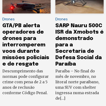
Drones
Drones
GTA/PB alerta
SARP Nauru 500C
operadores de
ISR da Xmobots é
drones para
demonstrado
interromperem
para a
voos durante
Secretaria de
missões policiais
Defesa Social da
e de resgate
Paraíba
Descumprimento das
Paraíba – No final do
normas pode configurar
mês de novembro, no
crime com pena de 2 a 5
litoral norte paraibano,
anos de reclusão
uma SUV com shelter
conforme Código Penal.
ingressa numa estrada
de[…]