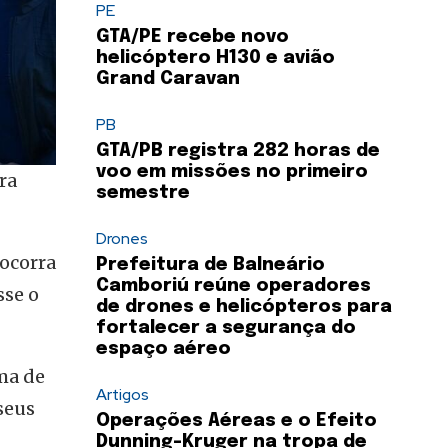
PE
GTA/PE recebe novo
helicóptero H130 e avião
Grand Caravan
PB
GTA/PB registra 282 horas de
voo em missões no primeiro
ra
semestre
Drones
ocorra
Prefeitura de Balneário
Camboriú reúne operadores
sse o
de drones e helicópteros para
fortalecer a segurança do
espaço aéreo
ma de
Artigos
seus
Operações Aéreas e o Efeito
Dunning-Kruger na tropa de