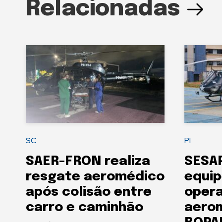
Relacionadas
SC
PI
SAER-FRON realiza
SESAP
resgate aeromédico
equip
após colisão entre
oper
carro e caminhão
aero