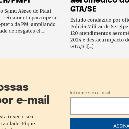
ER/PMPI
aeromédico d
GTA/SE
do Samu Aéreo do Piauí
m treinamento para operar
Estudo conduzido por ofic
óptero da PM, ampliando
Polícia Militar de Sergipe
ade de resgates e[…]
120 atendimentos aerom
2024 e destaca impacto d
GTA/SE[…]
ossas
Informe seu e-mail
por e-mail
sta inserir seu
 ao lado. Fique