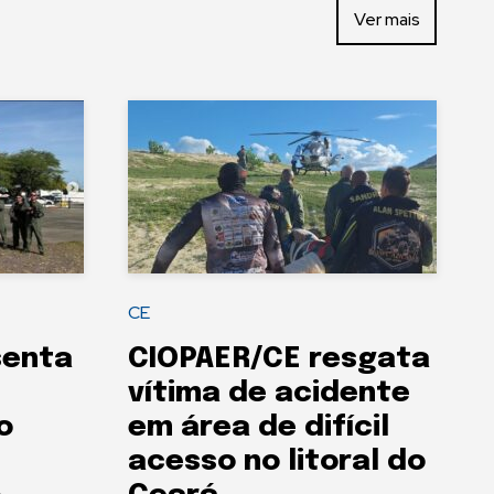
Ver mais
CE
senta
CIOPAER/CE resgata
vítima de acidente
o
em área de difícil
acesso no litoral do