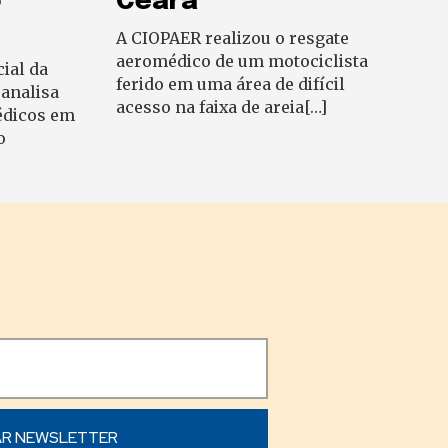
o
Ceará
A CIOPAER realizou o resgate
aeromédico de um motociclista
ial da
ferido em uma área de difícil
 analisa
acesso na faixa de areia[…]
édicos em
o