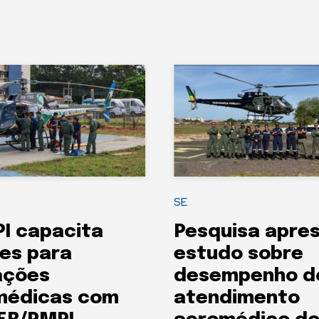
SE
I capacita
Pesquisa apre
es para
estudo sobre
ações
desempenho d
médicas com
atendimento