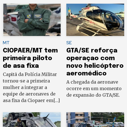
MT
SE
CIOPAER/MT tem
GTA/SE reforça
primeira piloto
operaçao com
de asa fixa
novo helicóptero
aeromédico
Capitã da Polícia Militar
tornou-se a primeira
A chegada da aeronave
mulher a integrar a
ocorre em um momento
equipe de aeronaves de
de expansão do GTA/SE.
asa fixa da Ciopaer em[…]