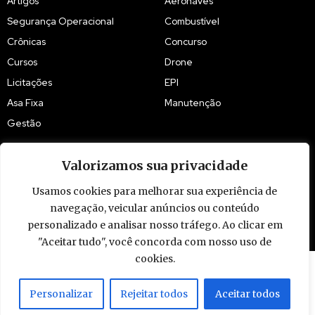
Artigos
Aeronaves
Segurança Operacional
Combustível
Crônicas
Concurso
Cursos
Drone
Licitações
EPI
Asa Fixa
Manutenção
Gestão
Valorizamos sua privacidade
Usamos cookies para melhorar sua experiência de
navegação, veicular anúncios ou conteúdo
© 2009 - 2026 Piloto Policial. Todos os direitos reservados. Brasil.
personalizado e analisar nosso tráfego. Ao clicar em
"Aceitar tudo", você concorda com nosso uso de
cookies.
Personalizar
Rejeitar todos
Aceitar todos