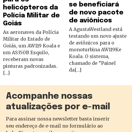
se beneficiará
helicópteros da
de novo pacote
Polícia Militar de
de aviônicos
Goiás
A AgustaWestland está
As aeronaves da Polícia
testando um novo ajuste
Militar do Estado de
de aviônicos para o
Goiás, um AW119 Koala e
monoturbina AW119Ke
um AS350B Esquilo,
Koala. O sistema,
receberam novas
chamado de “Painel
pinturas padronizadas.
da[…]
[…]
Acompanhe nossas
atualizações por e-mail
Para assinar nossa newsletter basta inserir
seu endereço de e-mail no formulário ao