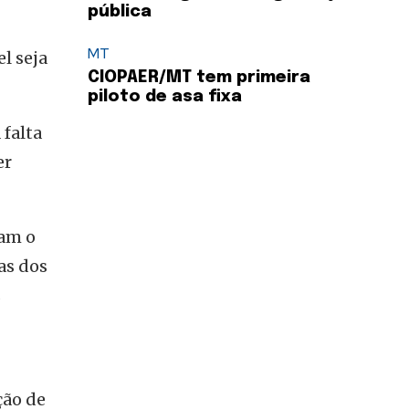
pública
MT
l seja
CIOPAER/MT tem primeira
piloto de asa fixa
 falta
er
ham o
as dos
s
ção de