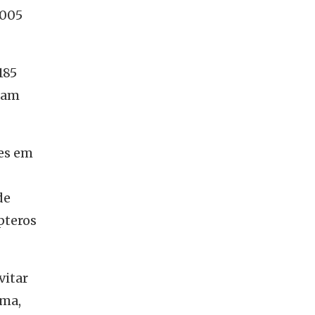
2005
185
nham
tes em
de
pteros
vitar
rma,