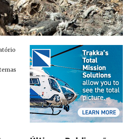
atório
stemas