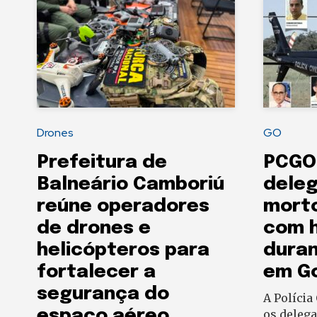
Drones
GO
Prefeitura de
PCGO
Balneário Camboriú
deleg
reúne operadores
mort
de drones e
com h
helicópteros para
dura
fortalecer a
em G
segurança do
A Polícia
espaço aéreo
os delega