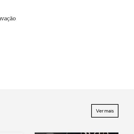
avação
Ver mais