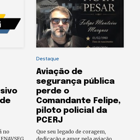
Destaque
Aviação de
segurança pública
sivo
perde o
 de
Comandante Felipe,
piloto policial da
PCERJ
á no
Que seu legado de coragem,
o ENAVSEG
dedicação e amor pela aviação