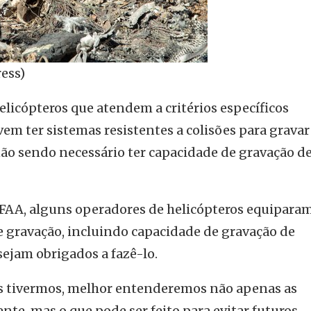
ess)
licópteros que atendem a critérios específicos
em ter sistemas resistentes a colisões para grava
não sendo necessário ter capacidade de gravação d
a FAA, alguns operadores de helicópteros equipara
 gravação, incluindo capacidade de gravação de
ejam obrigados a fazê-lo.
 tivermos, melhor entenderemos não apenas as
nte, mas o que pode ser feito para evitar futuros