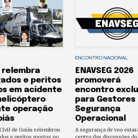
ENCONTRO NACIONAL
 relembra
ENAVSEG 2026
ados e peritos
promoverá
os em acidente
encontro exclu
elicóptero
para Gestores
nte operação
Segurança
oiás
Operacional
 Civil de Goiás relembrou
A segurança de voo estar
dos e peritos mortos no
centro das discussões d