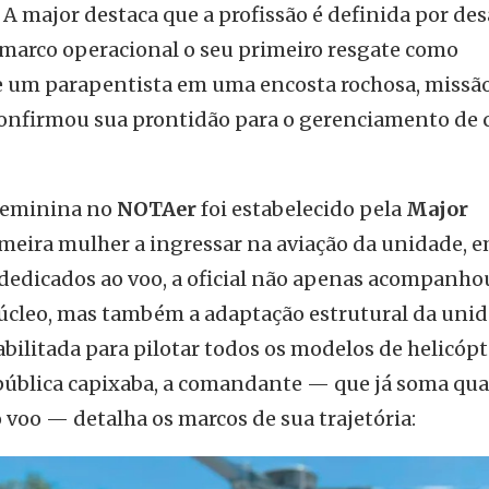
 A major destaca que a profissão é definida por des
marco operacional o seu primeiro resgate como
e um parapentista em uma encosta rochosa, missã
 confirmou sua prontidão para o gerenciamento de c
 feminina no
NOTAer
foi estabelecido pela
Major
rimeira mulher a ingressar na aviação da unidade, 
 dedicados ao voo, a oficial não apenas acompanho
úcleo, mas também a adaptação estrutural da uni
abilitada para pilotar todos os modelos de helicóp
pública capixaba, a comandante — que já soma qua
voo — detalha os marcos de sua trajetória: