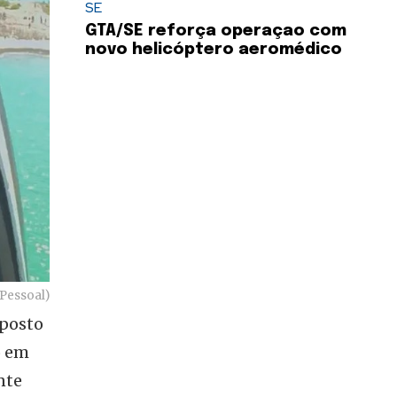
SE
GTA/SE reforça operaçao com
novo helicóptero aeromédico
Pessoal)
 posto
o em
nte