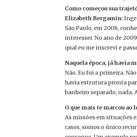
Como começou sua trajetó
Elizabeth Bergamin:
Ingre
São Paulo, em 2008, conhe
interessei. No ano de 2009
qual eu me inscrevi e pass
Naquela época, já havia m
Não. Eu fui a primeira. N
havia estrutura pronta pa
banheiro separado, nada. 
O que mais te marcou ao l
As missões em situações 
casos, somos o único recu
consegue. Um exemplo rece