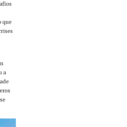
afios
o que
rises
em
u a
dade
teros
se