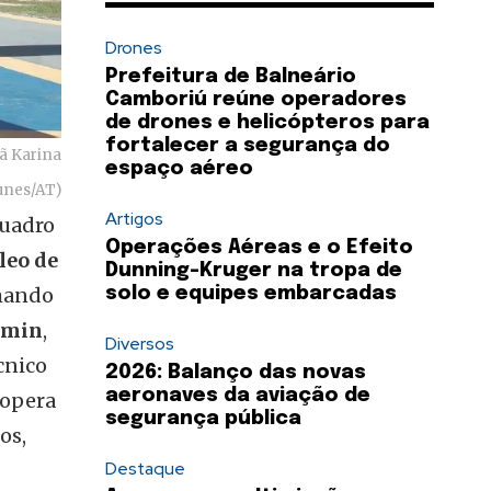
Drones
Prefeitura de Balneário
Camboriú reúne operadores
de drones e helicópteros para
fortalecer a segurança do
tã Karina
espaço aéreo
Nunes/AT)
Artigos
quadro
Operações Aéreas e o Efeito
leo de
Dunning-Kruger na tropa de
omando
solo e equipes embarcadas
amin
,
Diversos
cnico
2026: Balanço das novas
aeronaves da aviação de
 opera
segurança pública
os,
Destaque