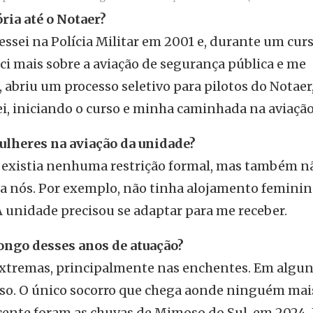
ria até o Notaer?
ssei na Polícia Militar em 2001 e, durante um cur
ci mais sobre a aviação de segurança pública e me
, abriu um processo seletivo para pilotos do Notaer
ei, iniciando o curso e minha caminhada na aviação
ulheres na aviação da unidade?
ão existia nenhuma restrição formal, mas também n
ra nós. Por exemplo, não tinha alojamento feminin
A unidade precisou se adaptar para me receber.
ongo desses anos de atuação?
extremas, principalmente nas enchentes. Em algu
rso. O único socorro que chega aonde ninguém mai
nte foram as chuvas de Mimoso do Sul, em 2024. 