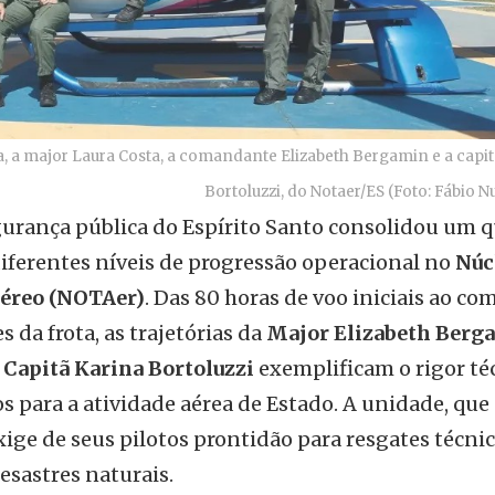
a, a major Laura Costa, a comandante Elizabeth Bergamin e a capi
Bortoluzzi, do Notaer/ES (Foto: Fábio 
urança pública do Espírito Santo consolidou um 
diferentes níveis de progressão operacional no
Núc
Aéreo (NOTAer)
. Das 80 horas de voo iniciais ao c
 da frota, as trajetórias da
Major Elizabeth Berg
a
Capitã Karina Bortoluzzi
exemplificam o rigor té
os para a atividade aérea de Estado. A unidade, que
ge de seus pilotos prontidão para resgates técnic
esastres naturais.