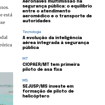
Aeronaves multimissão na
segurança pública: o equilíbrio
anos.
entre o atendimento
e está
aeromédico e o transporte de
autoridades
sse
Tecnologia
odal
A evolução da inteligência
aérea integrada à segurança
eórica
pública
MT
CIOPAER/MT tem primeira
piloto de asa fixa
MS
SEJUSP/MS investe em
formação de piloto de
helicóptero