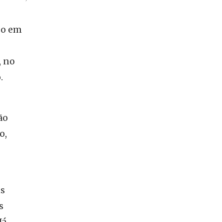
so em
, no
.
ão
o,
ns
s
Já