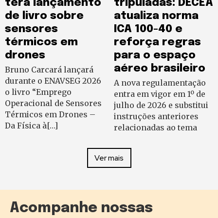
terá lançamento
tripuladas: DECEA
de livro sobre
atualiza norma
sensores
ICA 100-40 e
térmicos em
reforça regras
drones
para o espaço
aéreo brasileiro
Bruno Carcará lançará
durante o ENAVSEG 2026
A nova regulamentação
o livro “Emprego
entra em vigor em 1º de
Operacional de Sensores
julho de 2026 e substitui
Térmicos em Drones –
instruções anteriores
Da Física à[…]
relacionadas ao tema
Ver mais
Acompanhe nossas