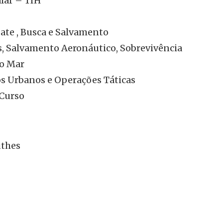
alar – TIH
ate , Busca e Salvamento
s, Salvamento Aeronáutico, Sobrevivência
no Mar
s Urbanos e Operações Táticas
 Curso
uthes