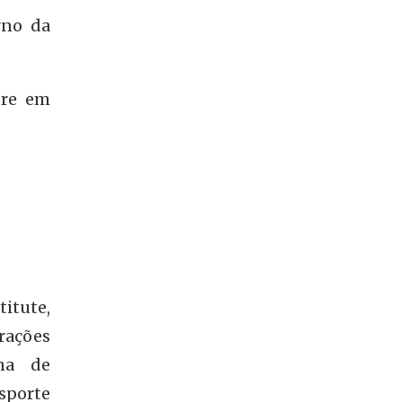
rno da
tre em
itute,
rações
ina de
sporte