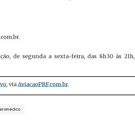
com.br
.
ção, de segunda a sexta-feira, das 8h30 às 21h,
ivo
, via
AviacaoPRF.com.br
.
aeromédico