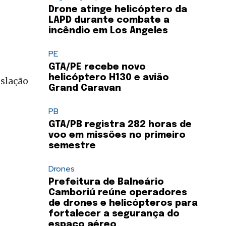
Drone atinge helicóptero da
LAPD durante combate a
incêndio em Los Angeles
PE
GTA/PE recebe novo
helicóptero H130 e avião
slação
Grand Caravan
PB
GTA/PB registra 282 horas de
voo em missões no primeiro
semestre
Drones
Prefeitura de Balneário
Camboriú reúne operadores
de drones e helicópteros para
fortalecer a segurança do
espaço aéreo