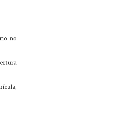
rio no
bertura
ícula,