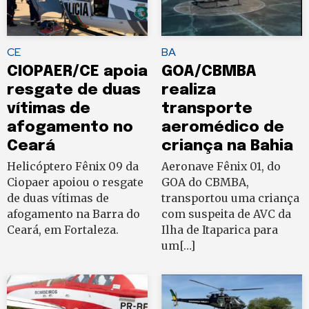
CE
BA
CIOPAER/CE apoia
GOA/CBMBA
resgate de duas
realiza
vítimas de
transporte
afogamento no
aeromédico de
Ceará
criança na Bahia
Helicóptero Fênix 09 da
Aeronave Fênix 01, do
Ciopaer apoiou o resgate
GOA do CBMBA,
de duas vítimas de
transportou uma criança
afogamento na Barra do
com suspeita de AVC da
Ceará, em Fortaleza.
Ilha de Itaparica para
um[…]