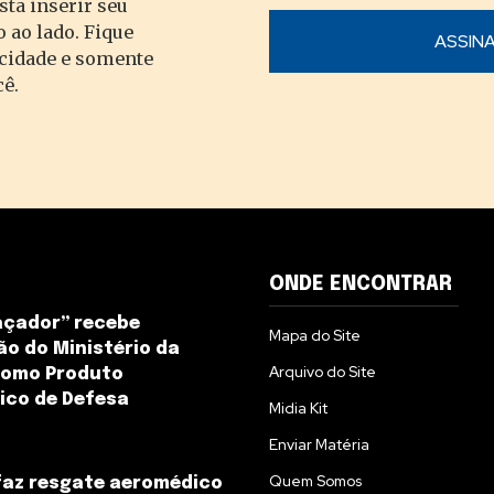
sta inserir seu
 ao lado. Fique
acidade e somente
cê.
ONDE ENCONTRAR
açador” recebe
Mapa do Site
o do Ministério da
Arquivo do Site
como Produto
ico de Defesa
Midia Kit
Enviar Matéria
Quem Somos
faz resgate aeromédico