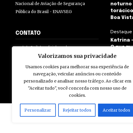
Nacional de Aviação de Segurança
noturno
torácico
Pública do Brasil - ENAVSEG
Boa Vist
Destaque
CONTATO
Katrina 
contato@pilotopolicial.com.br
O que m
Valorizamos sua privacidade
Usamos cookies para melhorar sua experiência de
navegação, veicular anúncios ou conteúdo
personalizado e analisar nosso tráfego. Ao clicar em
© 2009 - 2026 Piloto Policial. Todos os direitos reservados. Brasi
"Aceitar tudo", você concorda com nosso uso de
cookies.
Personalizar
Rejeitar todos
Aceitar todos