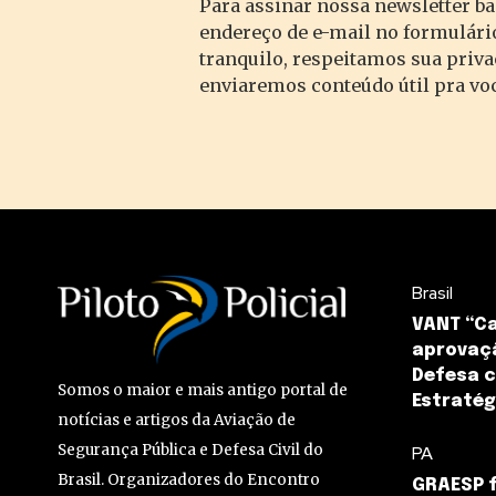
Para assinar nossa newsletter ba
endereço de e-mail no formulário
tranquilo, respeitamos sua priv
enviaremos conteúdo útil pra vo
Brasil
VANT “C
aprovaçã
Defesa 
Somos o maior e mais antigo portal de
Estratég
notícias e artigos da Aviação de
Segurança Pública e Defesa Civil do
PA
Brasil. Organizadores do Encontro
GRAESP 