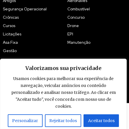
Artigos
Aeronaves
Segurança Operacional
Combustível
Crônicas
Concurso
Cursos
Drone
Licitações
EPI
Asa Fixa
Manutenção
Gestão
Valorizamos sua privacidade
Usamos cookies para melhorar sua experiência de
navegação, veicular anúncios ou conteúdo
© 2009 - 2026 Piloto Policial. Todos os direitos reservados. Brasil.
personalizado e analisar nosso tráfego. Ao clicar em
"Aceitar tudo", você concorda com nosso uso de
cookies.
Personalizar
Rejeitar todos
Aceitar todos