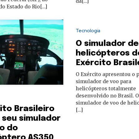
da[…]
o Estado do Rio[…]
Tecnologia
O simulador de
helicópteros d
Exército Brasil
O Exército apresentou o 
simulador de voo para
helicópteros totalmente
desenvolvido no Brasil. O
simulador de voo de heli
ito Brasileiro
[…]
 seu simulador
o do
óptero AS350