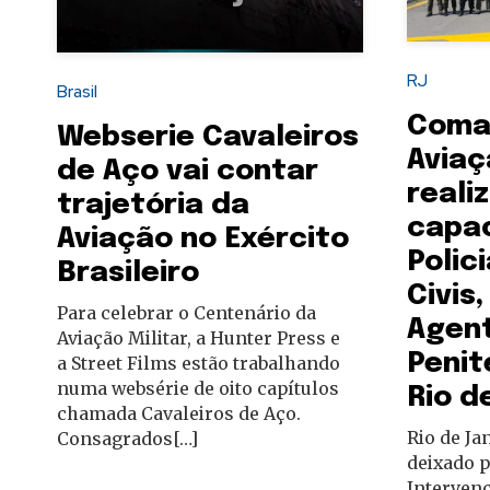
autoridades
RJ
Brasil
Coma
Webserie Cavaleiros
Aviaç
de Aço vai contar
reali
trajetória da
capa
Aviação no Exército
Polici
Brasileiro
Civis
Para celebrar o Centenário da
Agen
Aviação Militar, a Hunter Press e
Penit
a Street Films estão trabalhando
numa websérie de oito capítulos
Rio d
chamada Cavaleiros de Aço.
Rio de Ja
Consagrados[…]
deixado p
Intervenç