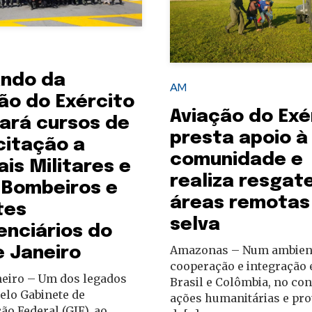
ndo da
AM
ão do Exército
Aviação do Exé
zará cursos de
presta apoio à
citação a
comunidade e
ais Militares e
realiza resgat
, Bombeiros e
áreas remotas
tes
selva
enciários do
Amazonas – Num ambien
e Janeiro
cooperação e integração 
neiro – Um dos legados
Brasil e Colômbia, no con
elo Gabinete de
ações humanitárias e pro
ão Federal (GIF), ao