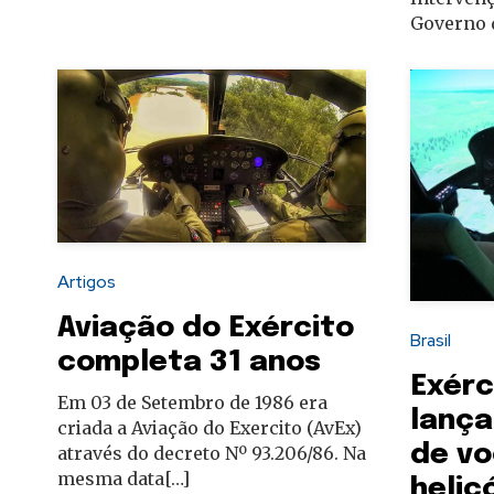
Governo d
Artigos
Aviação do Exército
Brasil
completa 31 anos
Exérc
Em 03 de Setembro de 1986 era
lança
criada a Aviação do Exercito (AvEx)
de vo
através do decreto Nº 93.206/86. Na
mesma data[…]
helic