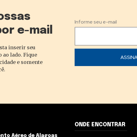
ossas
Informe seu e-mail
por e-mail
sta inserir seu
 ao lado. Fique
acidade e somente
cê.
ONDE ENCONTRAR
nto Aéreo de Alagoas