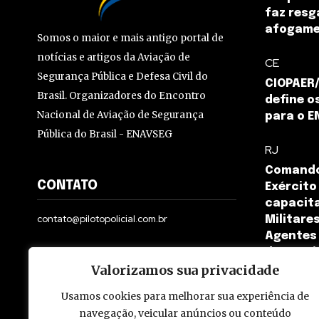
faz resg
afogam
Somos o maior e mais antigo portal de
notícias e artigos da Aviação de
CE
Segurança Pública e Defesa Civil do
CIOPAER/
Brasil. Organizadores do Encontro
define o
Nacional de Aviação de Segurança
para o E
Pública do Brasil - ENAVSEG
RJ
Comando
CONTATO
Exército
capacita
contato@pilotopolicial.com.br
Militares
Agentes 
de Janei
Valorizamos sua privacidade
Usamos cookies para melhorar sua experiência de
navegação, veicular anúncios ou conteúdo