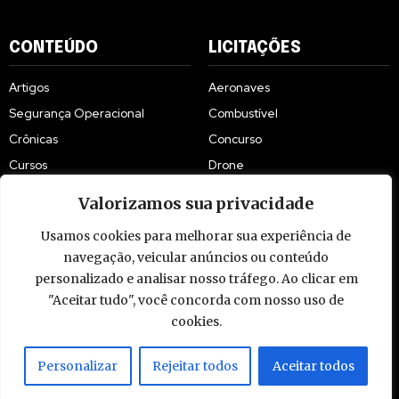
CONTEÚDO
LICITAÇÕES
Artigos
Aeronaves
Segurança Operacional
Combustível
Crônicas
Concurso
Cursos
Drone
Licitações
EPI
Valorizamos sua privacidade
Asa Fixa
Manutenção
Usamos cookies para melhorar sua experiência de
Gestão
navegação, veicular anúncios ou conteúdo
personalizado e analisar nosso tráfego. Ao clicar em
"Aceitar tudo", você concorda com nosso uso de
cookies.
© 2009 - 2026 Piloto Policial. Todos os direitos reservados. Brasil.
Personalizar
Rejeitar todos
Aceitar todos