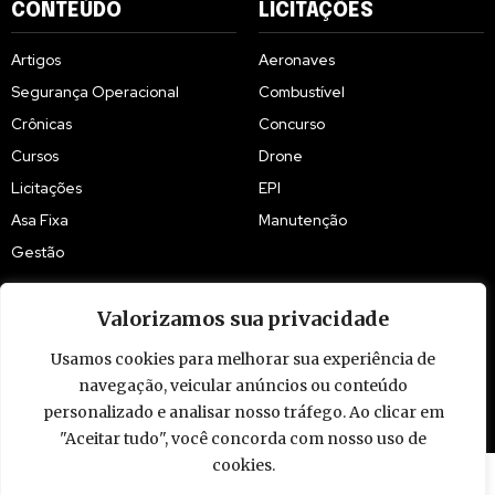
CONTEÚDO
LICITAÇÕES
Artigos
Aeronaves
Segurança Operacional
Combustível
Crônicas
Concurso
Cursos
Drone
Licitações
EPI
Asa Fixa
Manutenção
Gestão
Valorizamos sua privacidade
Usamos cookies para melhorar sua experiência de
navegação, veicular anúncios ou conteúdo
© 2009 - 2026 Piloto Policial. Todos os direitos reservados. Brasil.
personalizado e analisar nosso tráfego. Ao clicar em
"Aceitar tudo", você concorda com nosso uso de
cookies.