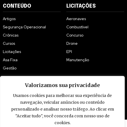
CONTEÚDO
LICITAÇÕES
Artigos
Aeronaves
Segurança Operacional
Combustível
Crônicas
Concurso
Cursos
Drone
Licitações
EPI
Asa Fixa
Manutenção
Gestão
Valorizamos sua privacidade
Usamos cookies para melhorar sua experiência de
navegação, veicular anúncios ou conteúdo
© 2009 - 2026 Piloto Policial. Todos os direitos reservados. Brasil.
personalizado e analisar nosso tráfego. Ao clicar em
"Aceitar tudo", você concorda com nosso uso de
cookies.