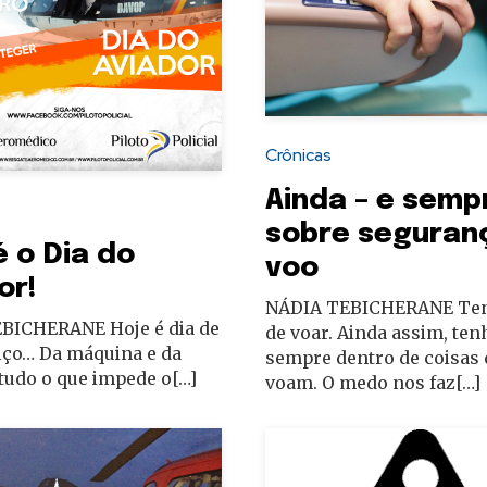
Crônicas
Ainda – e semp
sobre seguran
é o Dia do
voo
or!
NÁDIA TEBICHERANE Te
BICHERANE Hoje é dia de
de voar. Ainda assim, ten
alço… Da máquina e da
sempre dentro de coisas
tudo o que impede o[…]
voam. O medo nos faz[…]