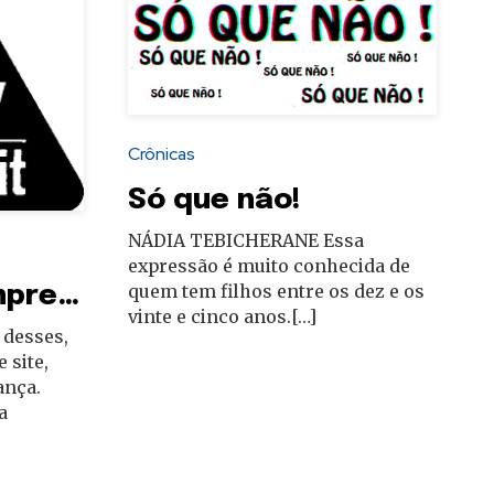
Crônicas
Só que não!
NÁDIA TEBICHERANE Essa
expressão é muito conhecida de
quem tem filhos entre os dez e os
mpre…
vinte e cinco anos.[…]
desses,
 site,
ança.
a