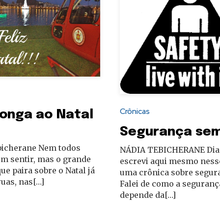
Crônicas
longa ao Natal
Segurança se
bicherane Nem todos
NÁDIA TEBICHERANE Dia 
m sentir, mas o grande
escrevi aqui mesmo nesse
que paira sobre o Natal já
uma crônica sobre segur
ruas, nas[…]
Falei de como a seguranç
depende da[…]