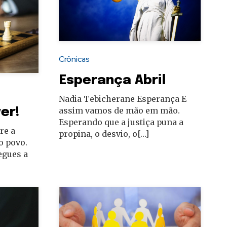
Crônicas
Esperança Abril
Nadia Tebicherane Esperança E
er!
assim vamos de mão em mão.
Esperando que a justiça puna a
re a
propina, o desvio, o[…]
 o povo.
egues a