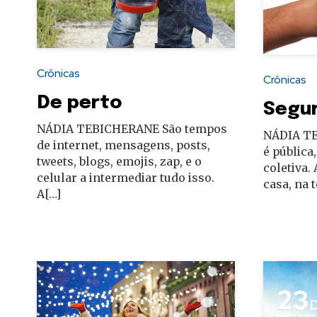
autoridades
Crônicas
Crônicas
De perto
Segu
NÁDIA TEBICHERANE São tempos
NÁDIA T
de internet, mensagens, posts,
é pública,
tweets, blogs, emojis, zap, e o
coletiva.
celular a intermediar tudo isso.
casa, na t
A[…]