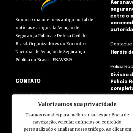
Aeronav
seguranç
entre o 
Somos o maior e mais antigo portal de
aeromédi
notícias e artigos da Aviação de
autorid
Segurança Pública e Defesa Civil do
Destaque
Brasil. Organizadores do Encontro
Nacional de Aviação de Segurança
Heróis d
Pública do Brasil - ENAVSEG
Polícia Rod
Divisão 
CONTATO
Polícia 
completa
contato@pilotopolicial.com.br
Valorizamos sua privacidade
Usamos cookies para melhorar sua experiência de
navegação, veicular anúncios ou conteúdo
personalizado e analisar nosso tráfego. Ao clicar em