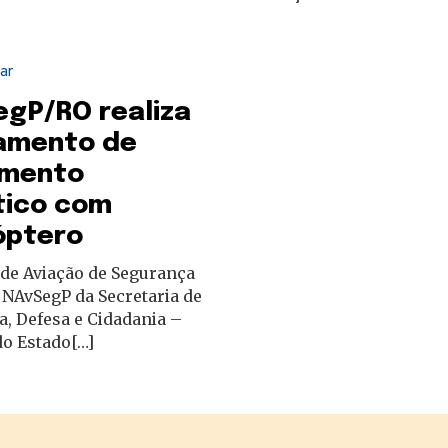
tar
gP/RO realiza
namento de
amento
tico com
óptero
 de Aviação de Segurança
 NAvSegP da Secretaria de
, Defesa e Cidadania –
do Estado[…]