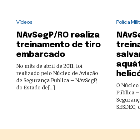
Vídeos
Polícia Mili
NAvSegP/RO realiza
NAvSe
treinamento de tiro
trei
embarcado
salv
aquá
No mês de abril de 2011, foi
helic
realizado pelo Núcleo de Aviação
de Segurança Publica – NAvSegP,
O Núcleo
do Estado de[…]
Pública –
Segurança
SESDEC, 