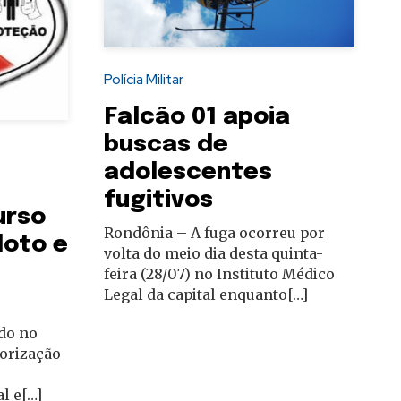
Polícia Militar
Falcão 01 apoia
buscas de
adolescentes
fugitivos
urso
Rondônia – A fuga ocorreu por
loto e
volta do meio dia desta quinta-
feira (28/07) no Instituto Médico
Legal da capital enquanto[…]
ado no
torização
l e[…]