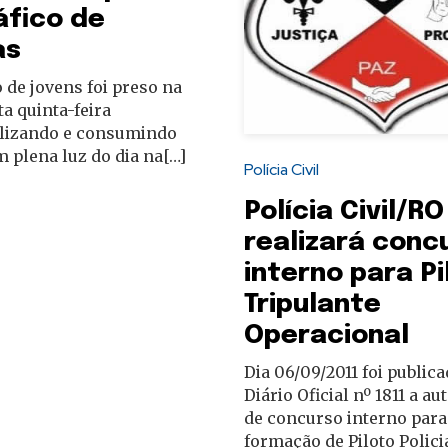
áfico de
as
de jovens foi preso na
ta quinta-feira
lizando e consumindo
 plena luz do dia na[…]
Polícia Civil
Polícia Civil/RO
realizará conc
interno para Pi
Tripulante
Operacional
Dia 06/09/2011 foi public
Diário Oficial nº 1811 a au
de concurso interno para
formação de Piloto Policia