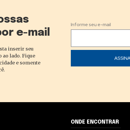
ossas
Informe seu e-mail
por e-mail
sta inserir seu
 ao lado. Fique
acidade e somente
cê.
ONDE ENCONTRAR