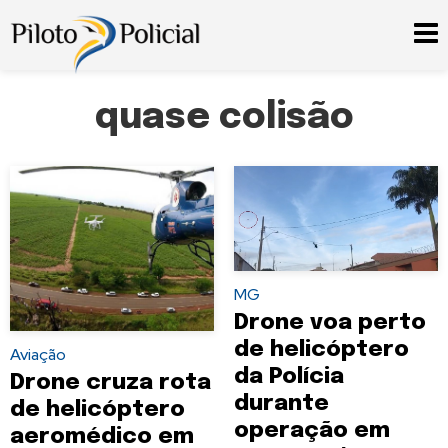
quase colisão
MG
Drone voa perto
de helicóptero
Aviação
da Polícia
Drone cruza rota
durante
de helicóptero
operação em
aeromédico em