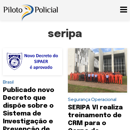
seripa
Brasil
Publicado novo
Decreto que
Segurança Operacional
dispõe sobre o
SERIPA VI realiza
Sistema de
treinamento de
Investigação e
CRM para o
Prevenção de