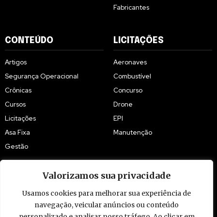
Fabricantes
CONTEÚDO
LICITAÇÕES
Artigos
Aeronaves
Segurança Operacional
Combustível
Crônicas
Concurso
Cursos
Drone
Licitações
EPI
Asa Fixa
Manutenção
Gestão
Valorizamos sua privacidade
Usamos cookies para melhorar sua experiência de
© 2009 - 2026 Piloto Policial. Todos os direitos reservados. Brasil.
navegação, veicular anúncios ou conteúdo
personalizado e analisar nosso tráfego. Ao clicar em