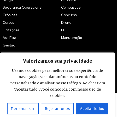
Segurança Operacional
Combustível
Crônicas
Concurso
Cursos
Drone
Licitações
EPI
Asa Fixa
Manutenção
Gestão
Valorizamos sua privacidade
Usamos cookies para melhorar sua experiência de
© 2009 - 2026 Piloto Policial. Todos os direitos reservados. Brasil.
navegação, veicular anúncios ou conteúdo
personalizado e analisar nosso tráfego. Ao clicar em
"Aceitar tudo", você concorda com nosso uso de
cookies.
Personalizar
Rejeitar todos
Aceitar todos