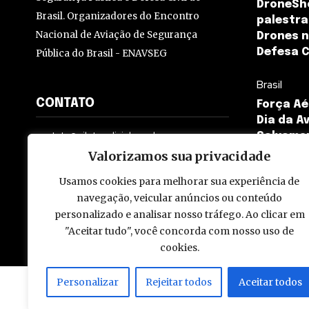
DroneSh
Brasil. Organizadores do Encontro
palestra
Nacional de Aviação de Segurança
Drones n
Defesa Ci
Pública do Brasil - ENAVSEG
Brasil
CONTATO
Força Aé
Dia da A
contato@pilotopolicial.com.br
Salvame
Valorizamos sua privacidade
Usamos cookies para melhorar sua experiência de
navegação, veicular anúncios ou conteúdo
personalizado e analisar nosso tráfego. Ao clicar em
© 2009 - 2026 Piloto Policial. Todos os direitos reservados. Brasi
"Aceitar tudo", você concorda com nosso uso de
cookies.
Personalizar
Rejeitar todos
Aceitar todos