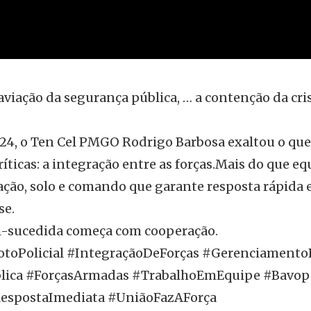
 aviação da segurança pública, … a contenção da cri
4, o Ten Cel PMGO Rodrigo Barbosa exaltou o que 
íticas: a integração entre as forças.Mais do que e
ação, solo e comando que garante resposta rápida e
se.
-sucedida começa com cooperação.
toPolicial #IntegraçãoDeForças #Gerenciamento
lica #ForçasArmadas #TrabalhoEmEquipe #Bavop 
#RespostaImediata #UniãoFazAForça