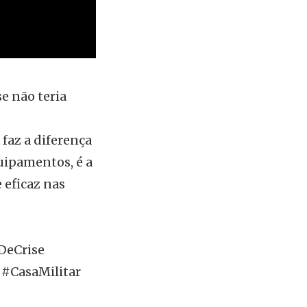
se não teria
faz a diferença
quipamentos, é a
 eficaz nas
DeCrise
#CasaMilitar