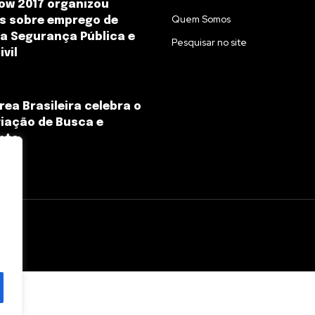
ow 2017 organizou
Quem Somos
s sobre emprego de
a Segurança Pública e
Pesquisar no site
vil
rea Brasileira celebra o
viação de Busca e
nto
l.