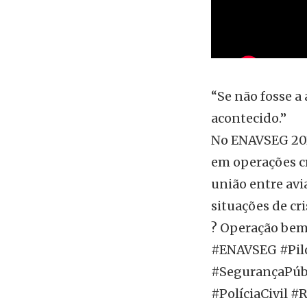
autoridades
“Se não fosse a
acontecido.”
No ENAVSEG 202
em operações cr
união entre avi
situações de cri
? Operação bem
#ENAVSEG #Pilo
#SegurançaPúb
#PolíciaCivil 