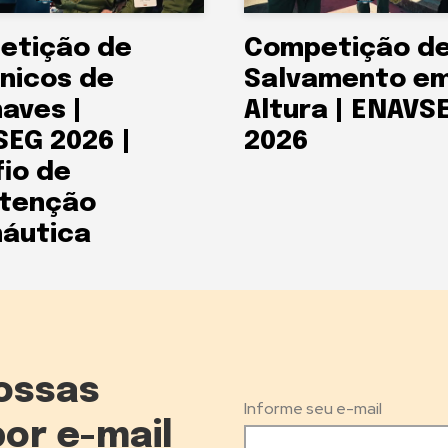
etição de
Competição d
nicos de
Salvamento e
aves |
Altura | ENAVS
EG 2026 |
2026
io de
tenção
áutica
ossas
Informe seu e-mail
por e-mail