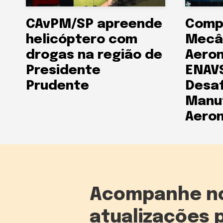
CAvPM/SP apreende
Comp
helicóptero com
Mecâ
drogas na região de
Aeron
Presidente
ENAVS
Prudente
Desaf
Manu
Aeron
Acompanhe n
atualizações 