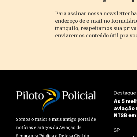
Para assinar nossa newsletter ba
endereço de e-mail no formulário
tranquilo, respeitamos sua priv
enviaremos conteúdo útil pra vo
Destaque
As 5 mel
aviação 
NTSB em
Somos o maior e mais antigo portal de
notícias e artigos da Aviação de
SP
Segurança Pública e Defesa Civil do