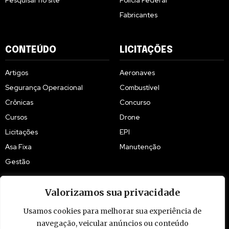
Pesquisar no site
Polícia Federal
Fabricantes
CONTEÚDO
LICITAÇÕES
Artigos
Aeronaves
Segurança Operacional
Combustível
Crônicas
Concurso
Cursos
Drone
Licitações
EPI
Asa Fixa
Manutenção
Gestão
Valorizamos sua privacidade
Usamos cookies para melhorar sua experiência de
navegação, veicular anúncios ou conteúdo
© 2009 - 2026 Piloto Policial. Todos os direitos reservados. Brasil.