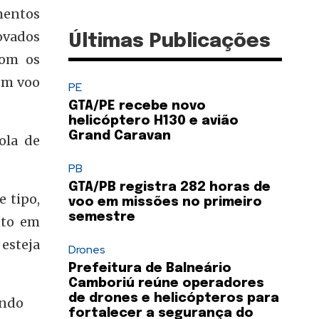
umentos
ovados
Últimas Publicações
com os
em voo
PE
GTA/PE recebe novo
helicóptero H130 e avião
Grand Caravan
ola de
PB
GTA/PB registra 282 horas de
 tipo,
voo em missões no primeiro
semestre
nto em
 esteja
Drones
Prefeitura de Balneário
Camboriú reúne operadores
de drones e helicópteros para
endo
fortalecer a segurança do