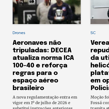
Drones
SC
Aeronaves não
Verea
tripuladas: DECEA
repud
atualiza norma ICA
da ut
100-40 e reforça
helic
regras para o
plata
espaço aéreo
em o
brasileiro
Polici
A nova regulamentação entra em
Moção foi
vigor em 1º de julho de 2026 e
Fossá con
substitui instruções anteriores
tramita 