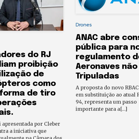
Drones
ANAC abre con
pública para n
dores do RJ
regulamento d
iam proibição
Aeronaves não
ilização de
Tripuladas
ópteros como
A proposta do novo RBAC
forma de tiro
em substituição ao atual
94, representa um passo
perações
importante para a[…]
ais.
 apresentada por Cleber
tra a iniciativa que
atualmente na Câmara dos