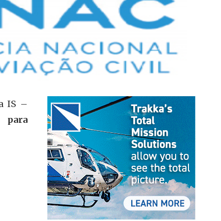
a IS –
s para