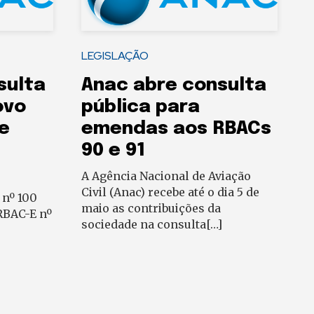
LEGISLAÇÃO
sulta
Anac abre consulta
ovo
pública para
e
emendas aos RBACs
90 e 91
A Agência Nacional de Aviação
Civil (Anac) recebe até o dia 5 de
 nº 100
maio as contribuições da
 RBAC-E nº
sociedade na consulta[…]