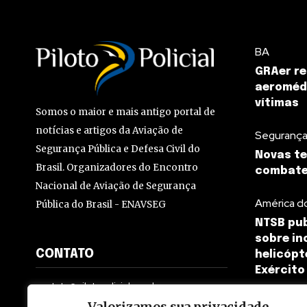
BA
GRAer re
aeromédi
vítimas
Somos o maior e mais antigo portal de
notícias e artigos da Aviação de
Segurança
Segurança Pública e Defesa Civil do
Novas te
Brasil. Organizadores do Encontro
combate 
Nacional de Aviação de Segurança
América d
Pública do Brasil - ENAVSEG
NTSB pub
sobre in
CONTATO
helicópt
Exército
contato@pilotopolicial.com.br
Valorizamos sua privacidade