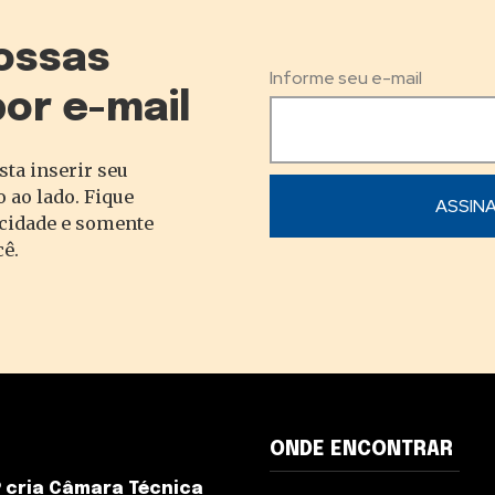
ossas
Informe seu e-mail
por e-mail
sta inserir seu
 ao lado. Fique
acidade e somente
cê.
ONDE ENCONTRAR
 cria Câmara Técnica