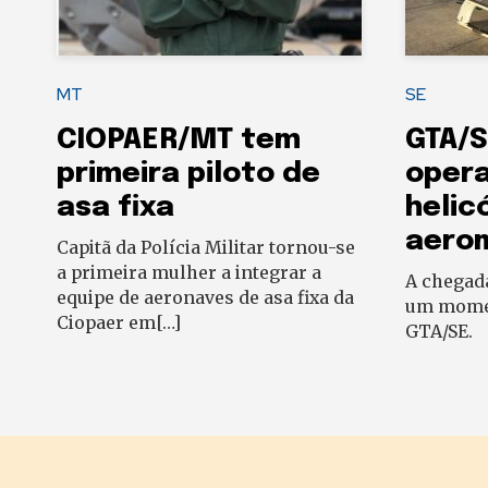
MT
SE
CIOPAER/MT tem
GTA/S
primeira piloto de
oper
asa fixa
helic
aero
Capitã da Polícia Militar tornou-se
a primeira mulher a integrar a
A chegad
equipe de aeronaves de asa fixa da
um momen
Ciopaer em[…]
GTA/SE.