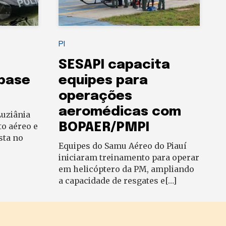
PI
SESAPI capacita
 base
equipes para
operações
aeromédicas com
uziânia
BOPAER/PMPI
to aéreo e
sta no
Equipes do Samu Aéreo do Piauí
iniciaram treinamento para operar
em helicóptero da PM, ampliando
a capacidade de resgates e[…]