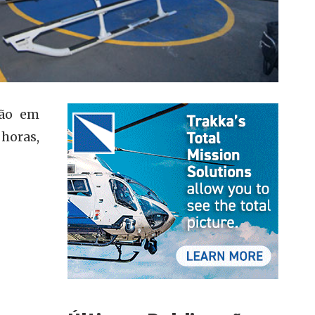
ção em
 horas,