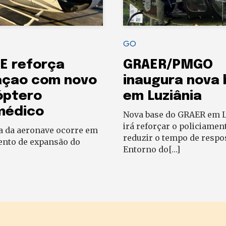
GO
E reforça
GRAER/PMGO
açao com novo
inaugura nova
óptero
em Luziânia
médico
Nova base do GRAER em L
irá reforçar o policiamen
a da aeronave ocorre em
reduzir o tempo de respo
to de expansão do
Entorno do[…]