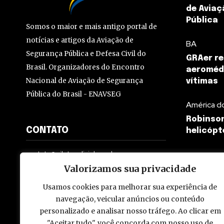
de Aviaç
Pública
Somos o maior e mais antigo portal de
notícias e artigos da Aviação de
BA
Segurança Pública e Defesa Civil do
GRAer re
Brasil. Organizadores do Encontro
aeromédi
Nacional de Aviação de Segurança
vítimas
Pública do Brasil - ENAVSEG
América d
Robinson
CONTATO
helicópt
contato@pilotopolicial.com.br
Valorizamos sua privacidade
Usamos cookies para melhorar sua experiência de
navegação, veicular anúncios ou conteúdo
personalizado e analisar nosso tráfego. Ao clicar em
© 2009 - 2026 Piloto Policial. Todos os direitos reservados. Brasi
"Aceitar tudo", você concorda com nosso uso de