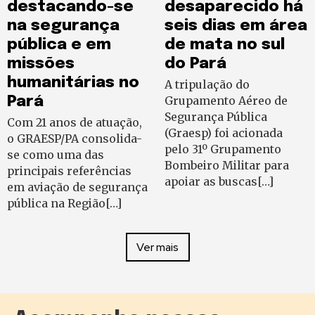
destacando-se
desaparecido há
na segurança
seis dias em área
pública e em
de mata no sul
missões
do Pará
humanitárias no
A tripulação do
Pará
Grupamento Aéreo de
Segurança Pública
Com 21 anos de atuação,
(Graesp) foi acionada
o GRAESP/PA consolida-
pelo 31º Grupamento
se como uma das
Bombeiro Militar para
principais referências
apoiar as buscas[…]
em aviação de segurança
pública na Região[…]
Ver mais