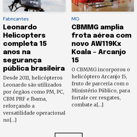
Fabricantes
MG
Leonardo
CBMMG amplia
Helicopters
frota aérea com
completa 15
novo AW119Kx
anos na
Koala – Arcanjo
segurança
15
pública brasileira
O CBMMG incorporou o
helicóptero Arcanjo 15,
Desde 2011, helicópteros
fruto de parceria com o
Leonardo são utilizados
Ministério Público, para
por órgãos como PM, PC,
fortale cer resgates,
CBM PRF e Ibama,
combate a[…]
reforçando a
versatilidade operacional
no[…]